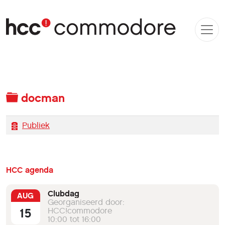
Map
docman
Archiveren
Publiek
HCC agenda
Clubdag
AUG
Georganiseerd door:
15
HCC!commodore
10:00 tot 16:00