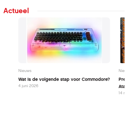
Actueel
Nieuws
Nieu
Wat is de volgende stap voor Commodore?
Pres
4 juni 2026
Atar
14 m