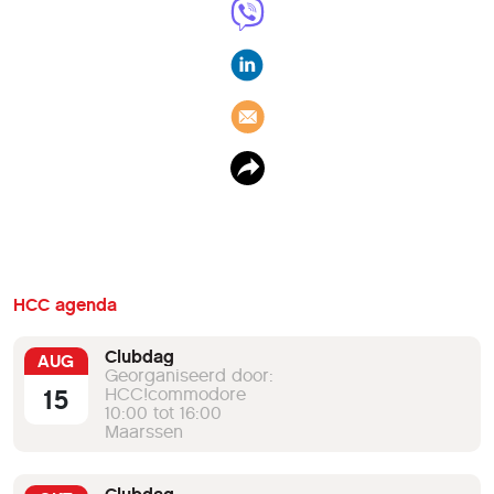
HCC agenda
Clubdag
AUG
Georganiseerd door:
15
HCC!commodore
10:00 tot 16:00
Maarssen