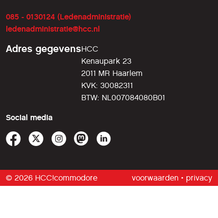
085 - 0130124 (Ledenadministratie)
ledenadministratie@hcc.nl
Adres gegevens
HCC
Kenaupark 23
2011 MR Haarlem
KVK: 30082311
BTW: NL007084080B01
Social media
© 2026 HCC!commodore
voorwaarden
•
privacy