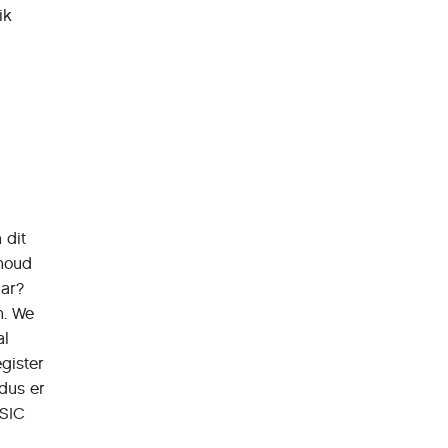
ik
 dit
nhoud
twaar?
n. We
al
gister
 dus er
ASIC