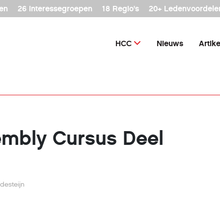
en
26 interessegroepen
18 Regio's
20+ Ledenvoordele
HCC
Nieuws
Artik
mbly Cursus Deel
desteijn