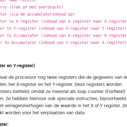
rry (trek af met overdracht)
ator (sla de accumulatorinhoud op)
tor to X-register (inhoud van A-register naar X-regist
tor to Y-register (inhoud van A-register naar Y-register
er to Accumulator (inhoud van X-register naar A-regist
er to Accumulator (inhoud van Y-register naar A-register
ster en Y-register)
vat de processor nog twee registers die de gegevens van é
en, het X-register en het Y-register. Deze registers worden
sters betiteld, omdat ze meestal als loop counter (For/Next) 
n. Ze hebben hiervoor ook speciale instructies, bijvoorbeeld
et verlagen/verhogen van de waarde in het X of Y register. Z
kt worden voor het verplaatsen van data.
ster: