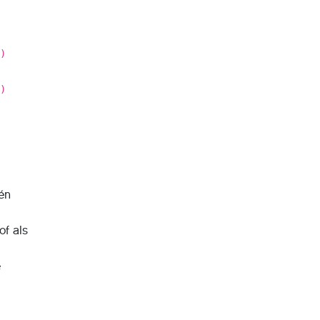
er)
)
er)
)
én
of als
e