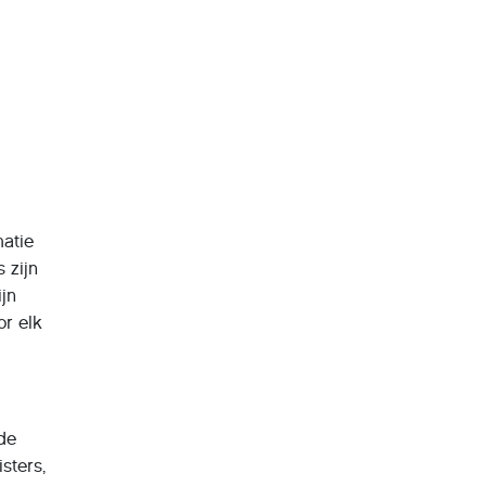
matie
 zijn
jn
or elk
 de
sters,