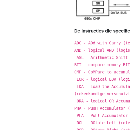
De instructies die specif
ADC - ADd with Carry (t
AND - logical AND (logi
ASL - Arithmetic Shift 
BIT - compare memory BI
CMP - CoMPare to accumu
EOR - logical EOR (logi
LDA - LoaD the Accumula
(rekenkundige verschuiv
ORA - logical OR Accum
PHA - PusH Accumulator 
PLA - PuLl Accumulator 
ROL - ROtate Left (rote
ROR - ROtate Right (rot