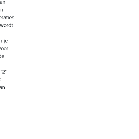
kan
en
eraties
 wordt
n je
voor
de
"2"
s
van