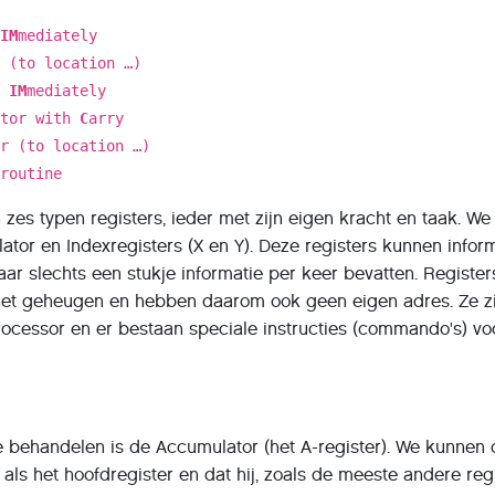
 IM
mediately
 (to location …)
A IM
mediately
ator with
C
arry
r (to location …)
broutine
 zes typen registers, ieder met zijn eigen kracht en taak. We
or en Indexregisters (X en Y). Deze registers kunnen infor
ar slechts een stukje informatie per keer bevatten. Registers
het geheugen en hebben daarom ook geen eigen adres. Ze zi
ocessor en er bestaan speciale instructies (commando's) vo
e behandelen is de Accumulator (het A-register). We kunnen
s het hoofdregister en dat hij, zoals de meeste andere regi