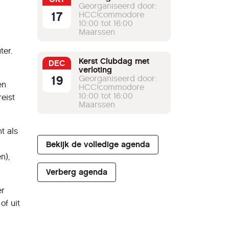
Georganiseerd door:
17
HCC!commodore
10:00 tot 16:00
Maarssen
ter.
Kerst Clubdag met
DEC
verloting
19
Georganiseerd door:
en
HCC!commodore
10:00 tot 16:00
eist
Maarssen
t als
Bekijk de volledige agenda
n),
Verberg agenda
er
of uit