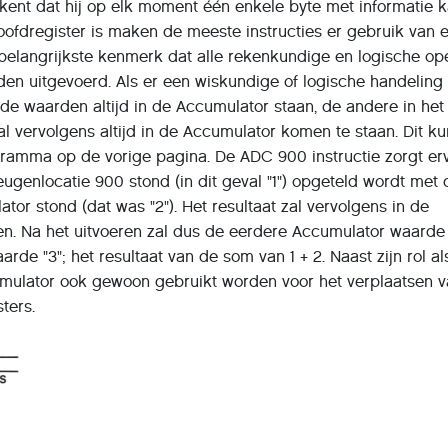
etekent dat hij op elk moment één enkele byte met informatie 
oofdregister is maken de meeste instructies er gebruik van 
belangrijkste kenmerk dat alle rekenkundige en logische op
en uitgevoerd. Als er een wiskundige of logische handeling
de waarden altijd in de Accumulator staan, de andere in het
al vervolgens altijd in de Accumulator komen te staan. Dit ku
gramma op de vorige pagina. De ADC 900 instructie zorgt er
ugenlocatie 900 stond (in dit geval "1") opgeteld wordt met 
tor stond (dat was "2"). Het resultaat zal vervolgens in de
n. Na het uitvoeren zal dus de eerdere Accumulator waarde 
rde "3"; het resultaat van de som van 1 + 2. Naast zijn rol al
mulator ook gewoon gebruikt worden voor het verplaatsen 
gisters.