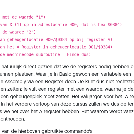
X met de waarde "1")
van X (1) op in adreslocatie 900, dat is hex $0384)
A de waarde "2")
van geheugenlocatie 900/$0384 op bij register A)
van het A Register in geheugenlocatie 901/$0384)
 machinecode subroutine - Einde dus)
 natuurlijk direct gezien dat we de registers nodig hebben 
kunnen plaatsen. Waar je in Basic gewoon een variabele een
 in Assembly via een Register doen. Je kunt dus niet rechtst
n zetten; je vult een register met een waarde, waarna je de
n een geheugenplek moet zetten. Het vakjargon voor het A re
". In het verdere verloop van deze cursus zullen we dus de te
s we het over het A register hebben. Het waarom wordt vanz
 onthouden.
g" van de hierboven gebruikte commando's: