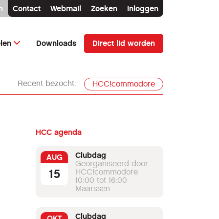
n
Contact
Webmail
Zoeken
Inloggen
Direct lid worden
elen
Downloads
Recent bezocht:
HCC!commodore
HCC agenda
Clubdag
AUG
Georganiseerd door:
15
HCC!commodore
10:00 tot 16:00
Maarssen
Clubdag
OKT