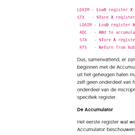
LDXIM -
L
oa
D
register
X
STX -
ST
ore
X
register
LDAIM -
L
oa
D
register
ADC -
AD
d to accumul
STA -
ST
ore
A
registe
RTS -
R
e
T
urn from
S
u
Dus, samenvattend, er zijn
beginnen met de Accumulat
uit het geheugen halen ma
zelf geen onderdeel van 
onderdeel van de micropr
specifiek register.
De Accumulator
Het eerste register wat w
Accumulator beschouwen al