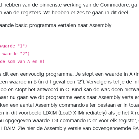
d hebben van de binnenste werking van de Commodore, ga 
n van de registers. We hebben er zes te gaan in dit deel.
staande basic programma vertalen naar Assembly:
 waarde "1")
e waarde "2")
 de som van A en B)
 dit een eenvoudig programma. Je stopt een waarde in A (in
 een waarde in B (in dit geval een "2"). Vervolgens tel je de i
B op en stopt het antwoord in C. Kind kan de was doen nie
maar nu gaan we dit programma eens naar Assembly vertale
ken een aantal Assembly commando's (er bestaan er in tota
n in dit voorbeeld LDXIM (LoaD X IMmediately) als je het X-re
jou opgegeven waarde. Dit commando is er voor elk register,
n LDAIM. Zie hier de Assembly versie van bovengenoemde B