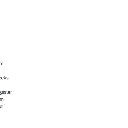
om
reeks
gister
rm
elf