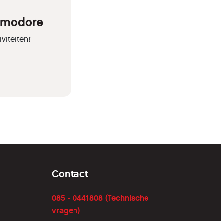
ommodore
iteiten!'
Contact
085 - 0441808 (Technische
vragen)