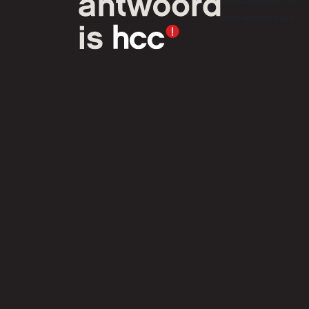
van computer- en
tech-liefhebbers.