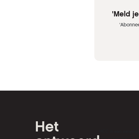
'Meld j
'Abonnee
HCC is een verenig