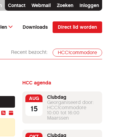
n
Contact
Webmail
Zoeken
Inloggen
Direct lid worden
elen
Downloads
Recent bezocht:
HCC!commodore
HCC agenda
Clubdag
AUG
Georganiseerd door:
15
HCC!commodore
10:00 tot 16:00
Maarssen
Clubdag
OKT