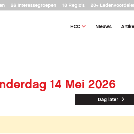
en
26 interessegroepen
18 Regio's
20+ Ledenvoordele
HCC
Nieuws
Artik
onderdag 14 Mei 2026
Dag later