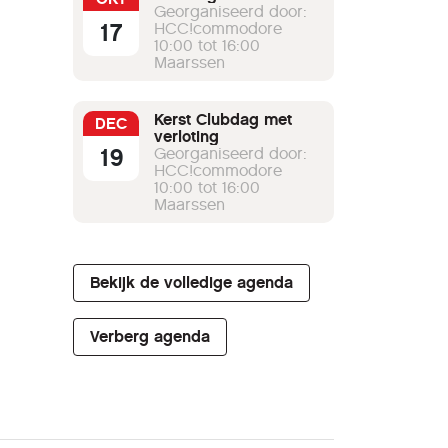
Georganiseerd door:
17
HCC!commodore
10:00 tot 16:00
Maarssen
Kerst Clubdag met
DEC
verloting
19
Georganiseerd door:
HCC!commodore
10:00 tot 16:00
Maarssen
Bekijk de volledige agenda
Verberg agenda