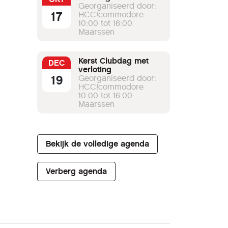
Georganiseerd door:
17
HCC!commodore
10:00 tot 16:00
Maarssen
Kerst Clubdag met
DEC
verloting
19
Georganiseerd door:
HCC!commodore
10:00 tot 16:00
Maarssen
Bekijk de volledige agenda
Verberg agenda