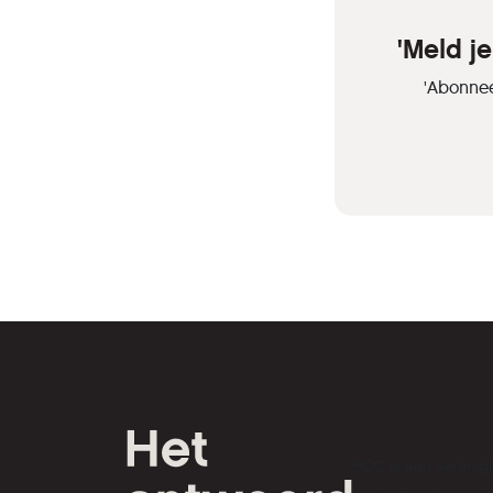
'Meld j
'Abonnee
HCC is een verenig