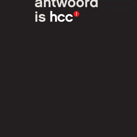
van computer- en
tech-liefhebbers.