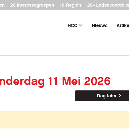
en
26 interessegroepen
18 Regio's
20+ Ledenvoordele
HCC
Nieuws
Artik
onderdag 11 Mei 2026
Dag later