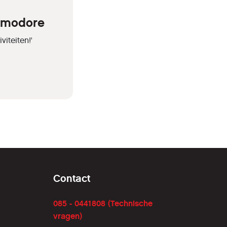
ommodore
iteiten!'
Contact
085 - 0441808 (Technische
vragen)