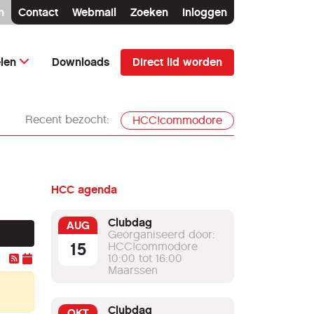
n
Contact
Webmail
Zoeken
Inloggen
Direct lid worden
elen
Downloads
Recent bezocht:
HCC!commodore
HCC agenda
Clubdag
AUG
Georganiseerd door:
15
HCC!commodore
10:00 tot 16:00
Maarssen
Clubdag
OKT