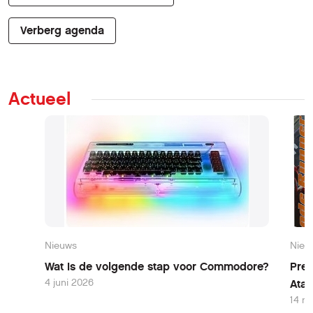
Verberg agenda
Actueel
Nieuws
Nieu
Wat is de volgende stap voor Commodore?
Pres
4 juni 2026
Atar
14 m