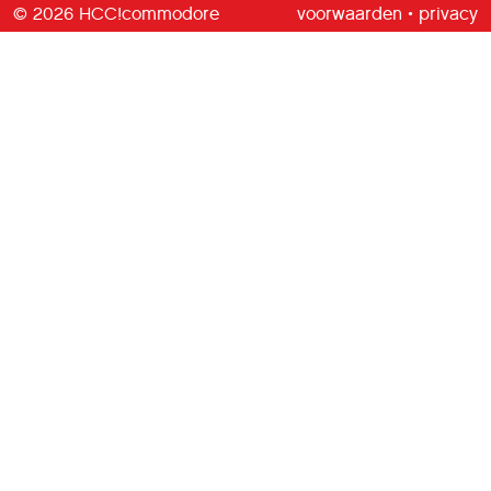
© 2026 HCC!commodore
voorwaarden
•
privacy