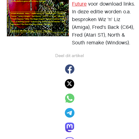
Future
voor download links.
In deze editie worden o.a.
besproken Wiz 'n' Liz
(Amiga), Fred's Back (C64),
Fred (Atari ST), North &
South remake (Windows).
Deel dit artikel