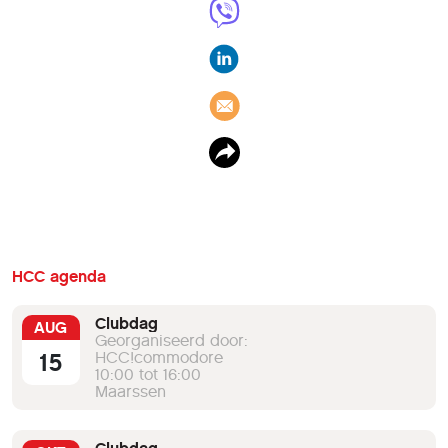
HCC agenda
Clubdag
AUG
Georganiseerd door:
15
HCC!commodore
10:00 tot 16:00
Maarssen