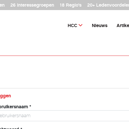
en
26 interessegroepen
18 Regio's
20+ Ledenvoordele
HCC
Nieuws
Artik
oggen
bruikersnaam
*