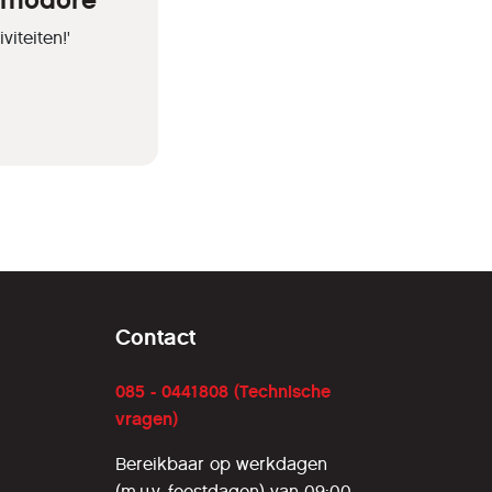
ommodore
iteiten!'
Contact
085 - 0441808 (Technische
vragen)
Bereikbaar op werkdagen
(m.u.v. feestdagen) van 09:00