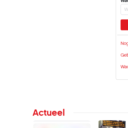
Wa
Nog
Geb
Wac
Actueel