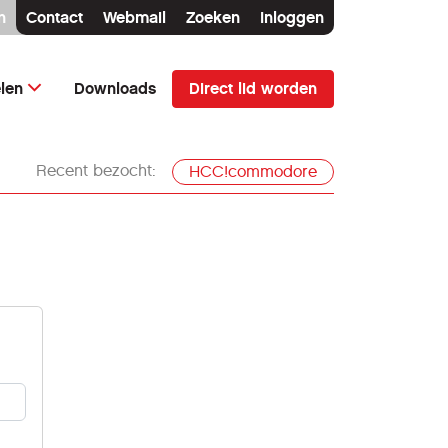
n
Contact
Webmail
Zoeken
Inloggen
Direct lid worden
elen
Downloads
Recent bezocht:
HCC!commodore