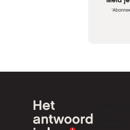
'Meld j
'Abonnee
HCC is een verenig
van computer- en
tech-liefhebbers.