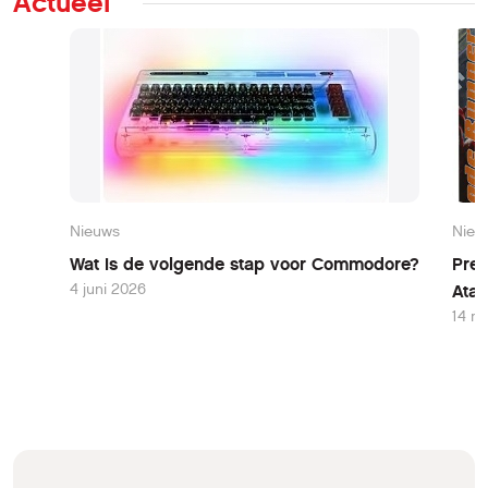
Actueel
Nieuws
Nieu
Wat is de volgende stap voor Commodore?
Pres
4 juni 2026
Atar
14 m